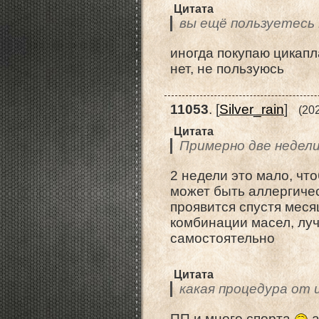
Цитата
вы ещё пользуетесь 
иногда покупаю цикапла
нет, не пользуюсь
11053
.
[
Silver_rain
]
(20
Цитата
Примерно две недели
2 недели это мало, чт
может быть аллергичес
проявится спустя меся
комбинации масел, луч
самостоятельно
Цитата
какая процедура от
ПП и много спорта
а