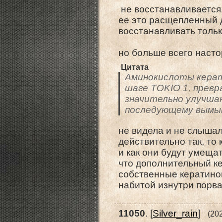
не восстанавливается.
ее это расщепленный 
восстанавливать тольк
но больше всего насто
Цитата
Аминокислоты керат
шаге TOKIO 1, превр
значительно улучшаю
последующему вымы
не видела и не слышал
действительно так, то
и как они будут умеща
что дополнительный к
собственные кератинов
набитой изнутри пор
11050
.
[
Silver_rain
]
(20