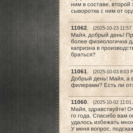
ним в составе, второй
сыворотка с ним от ор
11062
.
(2025-10-23 11:57
Майя, добрый день! Пр
более физиологична дл
капризна в производст
браться?
11061
.
(2025-10-03 8:03 
Добрый день! Майя, а 
филерами? Есть ли от
11060
.
(2025-10-02 11:01
Майя, здравствуйте! Оч
го года. Спасибо вам 
удалось избежать множ
У меня вопрос, подска