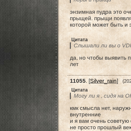
энзимная пудра это оч
прыщей. прыщи появля
которой может быть и 
Цитата
Слышали ли вы о V
да, но чтобы выявить 
лет
11055
.
[
Silver_rain
]
(20
Цитата
Могу ли я , сидя на 
кмк смысла нет, нару
внутренние
и я вам очень советую
не просто прошлый ве