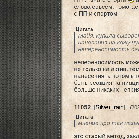
слова совсем, помогае
с ПП и спортом
Цитата
Майя, купила сыворо
нанесения на кожу ч
непереносимость да
непереносимость може
не только на актив. те
нанесения, а потом в 
быть реакция на ниаци
больше никаких непри
11052
.
[
Silver_rain
]
(20
Цитата
мнение про так наз
это старый метод, зак