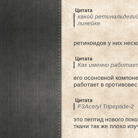
Цитата
какой ретинальдегид
линейке
ретиноидов у них неск
Цитата
Как именно работает
его осоновной компон
работает в противовес
Цитата
F3Acetyl Tripeptide-2
это пептид нового пок
ткани так же плохо изу