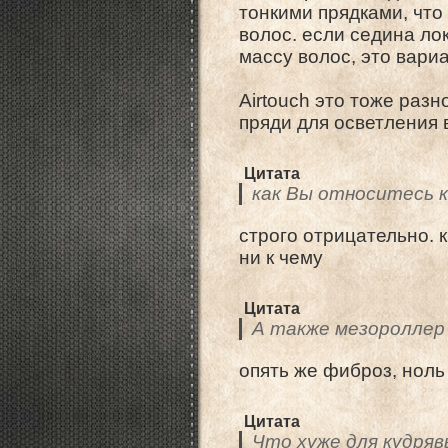
тонкими прядками, что
волос. если седина лок
массу волос, это вари
Airtouch это тоже разн
пряди для осветления
Цитата
как Вы относитесь 
строго отрицательно. 
ни к чему
Цитата
А также мезороллер
опять же фиброз, нол
Цитата
Что хуже для кудряв