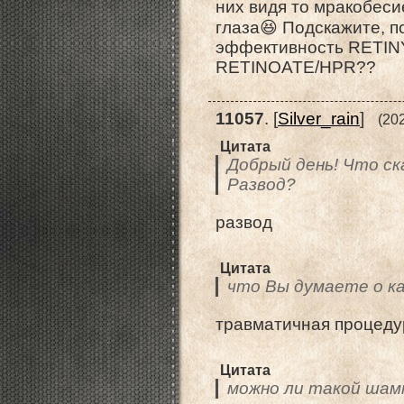
них видя то мракобеси
глаза😆 Подскажите, п
эффективность RETI
RETINOATE/HPR??
11057
.
[
Silver_rain
]
(20
Цитата
Добрый день! Что с
Развод?
развод
Цитата
что Вы думаете о к
травматичная процеду
Цитата
можно ли такой шам