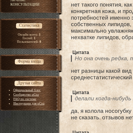
ЛИЧНЫЕ
нет такого понятия, ка
КОНСУЛЬТАЦИИ
конкретная кожа, и пр
потребностей именно э
собственных липидов,
Статистика
максимально увлажняю
Онлайн всего:
1
нехватке липидов, об
Гостей:
1
Пользователей:
0
Цитата
Но она очень редка, 
Форма входа
нет разницы какой вид
среднестатистический 
Друзья сайта
Официальный блог
Цитата
Сообщество uCoz
делали когда-нибуд
FAQ по системе
Инструкции для uCoz
да, я колола носогубку
не сказать. отзывов не
Цитата