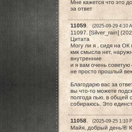
Мне кажется что это д
за ответ
11059
.
(2025-09-29 4:10 
11097. [Silver_rain] (2
Цитата
Могу ли я , сидя на ОК
кмк смысла нет, нару
внутренние
и я вам очень советую
не просто прошлый ве
Благодарю вас за отве
вы что-то можете подс
полгода пью, в общей с
собираюсь. Это единс
11058
.
(2025-09-25 1:10 
Майя, добрый день🌸 К