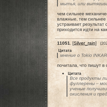
мытья, или вытягив
чем сильнее механичес
влажные, тем сильнее 
устраивает результат
приходится идти на ка
11051
.
[
Silver_rain
]
(20
Цитата
мнение о Tokio INKA
почитала, что пишут в
Цитата
Все продукты ли
фуллерены – мо
ученые получил
окисления и пре