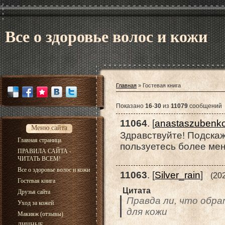
Все о здоровье волос и кожи
Главная
»
Гостевая книга
Показано
16
-
30
из
11079
сообщений
11064
.
[
anastaszubenk
Меню сайта
Здравствуйте! Подскаж
Главная страница
пользуетесь более ме
ПРАВИЛА САЙТА -
ЧИТАТЬ ВСЕМ!
Все о здоровье волос и кожи
11063
.
[
Silver_rain
]
(20
Гостевая книга
Цитата
Друзья сайта
Правда ли, что обра
Уход за кожей
для кожи
Макияж (отзывы)