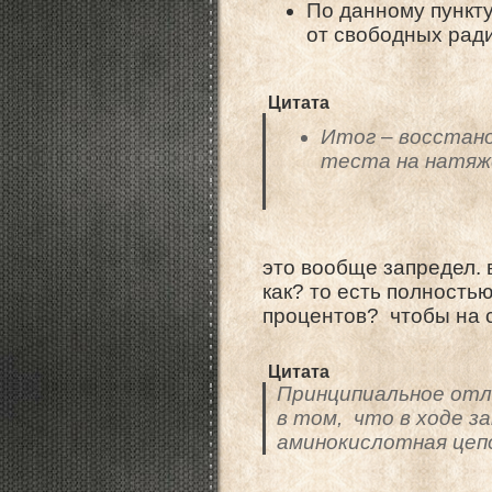
По данному пункт
от свободных рад
Цитата
Итог – восстано
теста на натяже
это вообще запредел. 
как? то есть полность
процентов? чтобы на 
Цитата
Принципиальное отл
в том, что в ходе 
аминокислотная цеп