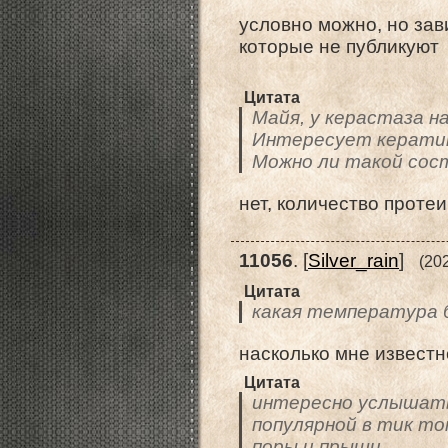
условно можно, но зав
которые не публикуют
Цитата
Майя, у керастаза н
Интересует кератин 
Можно ли такой сост
нет, количество проте
11056
.
[
Silver_rain
]
(20
Цитата
какая температура б
насколько мне известн
Цитата
интересно услышать
популярной в тик то
поры и прыщи