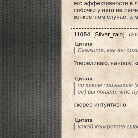
его эффективности в лу
побочки у него не легч
конкретном случае, а м
11054
.
[
Silver_rain
]
(20
Цитата
Скажите, как вы доз
?переливаю, наношу, к
Цитата
по каким признакам
ее) вы поняли, что 
скорее интуитивно
Цитата
какой конкретно сы